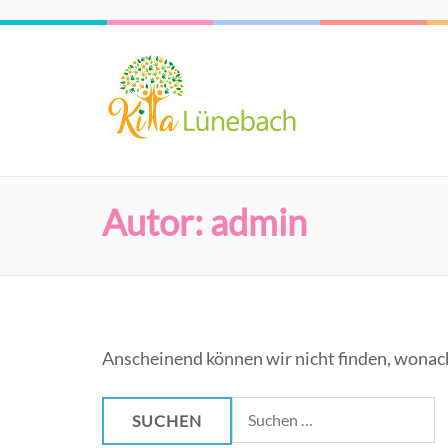
Zum
Inhalt
Kita 'St.
springen
Lünebach
(Eingabetaste
drücken)
Autor:
admin
Anscheinend können wir nicht finden, wonach 
Suchen
nach: